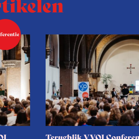
rtikelen
OJ
Terugblik VVOJ Conferen