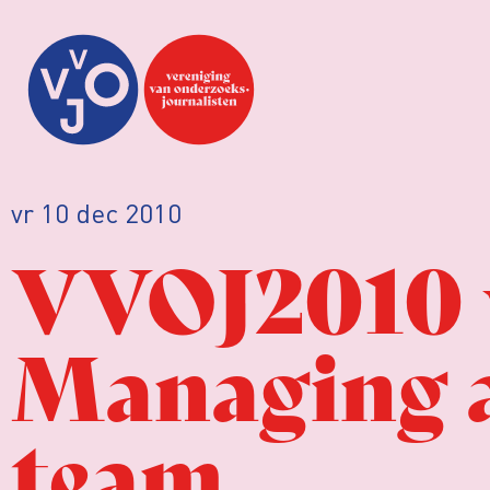
vr 10 dec 2010
VVOJ2010 v
Managing a
team