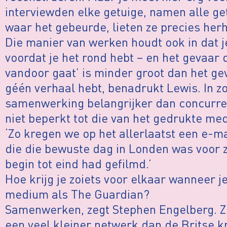
interviewden elke getuige, namen alle g
waar het gebeurde, lieten ze precies her
Die manier van werken houdt ook in dat j
voordat je het rond hebt – en het gevaar
vandoor gaat’ is minder groot dan het g
géén verhaal hebt, benadrukt Lewis. In z
samenwerking belangrijker dan concurrent
niet beperkt tot die van het gedrukte me
‘Zo kregen we op het allerlaatst een e-m
die die bewuste dag in Londen was voor 
begin tot eind had gefilmd.’
Hoe krijg je zoiets voor elkaar wanneer je
medium als The Guardian?
Samenwerken, zegt Stephen Engelberg. Zi
een veel kleiner netwerk dan de Britse 