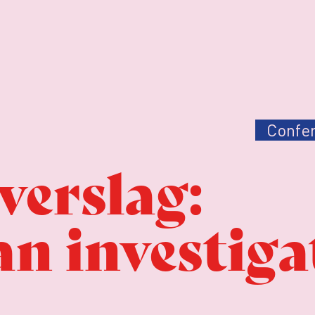
Confer
erslag:
n investiga