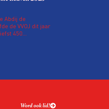
le Abdij de
fde de VVOJ dit jaar
iefst 450
 Nederland en
m hun expertise te
en. En de beweging
 de aanwezigen die de
 het eerst op de
Word ook lid!