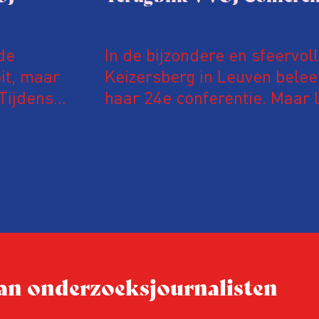
de
In de bijzondere en sfeervol
it, maar
Keizersberg in Leuven belee
Tijdens
haar 24e conferentie. Maar l
 in De
onderzoeksjournalisten uit
jke en
Vlaanderen kwamen samen o
delen en elkaar te ontmoet
groeit: bijna 40 procent van
evaluatie invulden, was voor
conferentie!
 van onderzoeksjournalisten