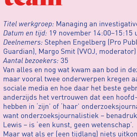
Titel werkgroep:
Managing an investigati
Datum en tijd:
19 november 14:00–15:15 
Deelnemers:
Stephen Engelberg (Pro Publi
Guardian), Margo Smit (VVOJ, moderator)
Aantal bezoekers:
35
Van alles en nog wat kwam aan bod in de
maar vooral twee onderwerpen kregen aa
sociale media en hoe daar het beste geb
anderzijds het vertrouwen dat een hoofd
hebben in ‘zijn’ of ‘haar’ onderzoeksjour
want onderzoeksjournalistiek – benadruk
Lewis – is ‘een kunst, geen wetenschap’.
Maar wat als er (een tijdlang) niets uitko