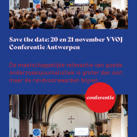
Save the date: 20 en 21 november VVOJ
Conferentie Antwerpen
De maatschappelijke relevantie van goede
onderzoeksjournalistiek is groter dan ooit,
maar de randvoorwaarden blijven
kwetsbaar. Tijdens de komende VVOJ
Conferentie duiken we in De
ongemakkelijke werkelijkheid: een eerlijke
en urgente blik op de staat van ons vak.