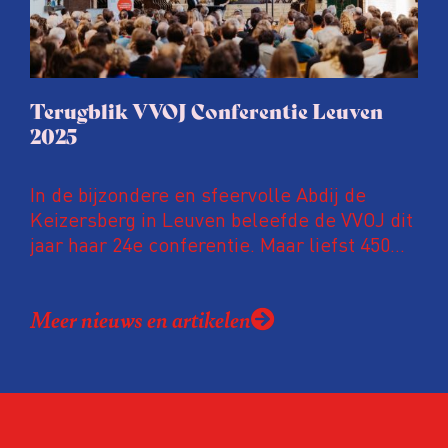
Terugblik VVOJ Conferentie Leuven
2025
In de bijzondere en sfeervolle Abdij de
Keizersberg in Leuven beleefde de VVOJ dit
jaar haar 24e conferentie. Maar liefst 450
onderzoeksjournalisten uit Nederland en
Vlaanderen kwamen samen om hun
Meer nieuws en artikelen
expertise te delen en elkaar te ontmoeten.
En de beweging groeit: bijna 40 procent van
de aanwezigen die de evaluatie invulden,
was voor het eerst op de conferentie!