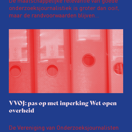
De maatschappelijke relevantie van goede
onderzoeksjournalistiek is groter dan ooit,
maar de randvoorwaarden blijven
kwetsbaar. Tijdens de komende VVOJ
Conferentie duiken we in De
ongemakkelijke werkelijkheid: een eerlijke
en urgente blik op de staat van ons vak.
VVOJ: pas op met inperking Wet open
overheid
De Vereniging van Onderzoeksjournalisten