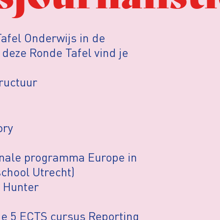
afel Onderwijs in de
 deze Ronde Tafel vind je
ructuur
ory
onale programma Europe in
school Utrecht)
e Hunter
e 5 ECTS cursus Reporting