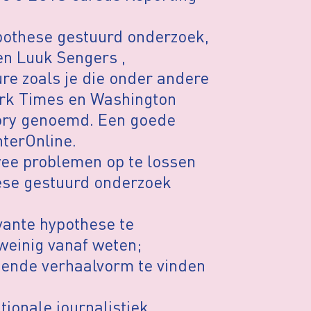
pothese gestuurd onderzoek,
en Luuk Sengers ,
ure zoals je die onder andere
ork Times en Washington
story genoemd. Een goede
nterOnline.
wee problemen op te lossen
hese gestuurd onderzoek
evante hypothese te
weinig vanaf weten;
ssende verhaalvorm te vinden
tionale journalistiek