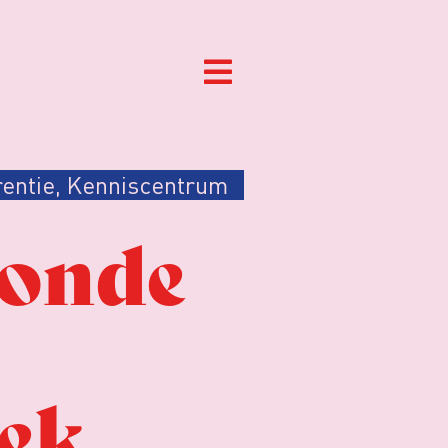
entie
,
Kenniscentrum
onde
iek