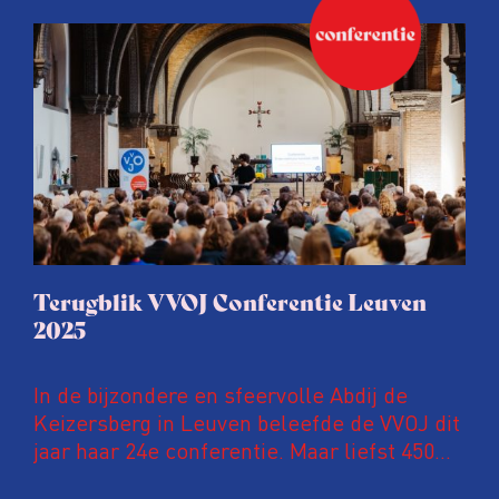
Conferentie duiken we in De
ongemakkelijke werkelijkheid: een eerlijke
en urgente blik op de staat van ons vak.
Terugblik VVOJ Conferentie Leuven
2025
In de bijzondere en sfeervolle Abdij de
Keizersberg in Leuven beleefde de VVOJ dit
jaar haar 24e conferentie. Maar liefst 450
onderzoeksjournalisten uit Nederland en