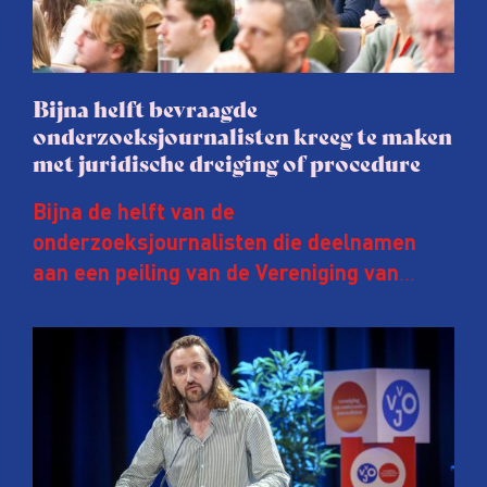
Bijna helft bevraagde
onderzoeksjournalisten kreeg te maken
met juridische dreiging of procedure
Bijna de helft van de
onderzoeksjournalisten die deelnamen
aan een peiling van de Vereniging van
Onderzoeksjournalisten (VVOJ) kreeg de
afgelopen twee jaar te maken met
juridische dreiging of een juridische
procedure rond het eigen werk. Dat kost
journalisten tijd, ook ervaren zij stress en
soms worden publicaties aangepast of