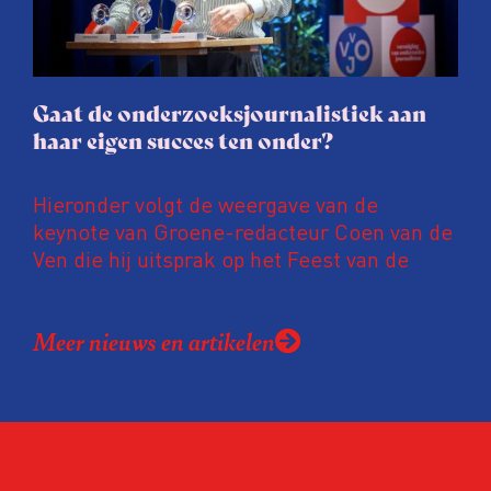
gaat de hele publicatie zelfs niet door.
Gaat de onderzoeksjournalistiek aan
haar eigen succes ten onder?
Hieronder volgt de weergave van de
keynote van Groene-redacteur Coen van de
Ven die hij uitsprak op het Feest van de
Onderzoeksjournalistiek op 19 juni 2026.
Coen uit zijn zorgen over de relatie tussen
Meer nieuws en artikelen
de macht, de pers en het publiek aan de
hand van drie punten:
Niet de maker, maar de ontvanger
verandert op dit moment
Hoe blijft Onderzoeksjournalistiek