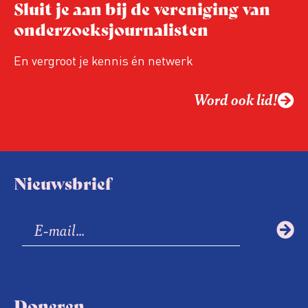
Sluit je aan bij de vereniging van
relevant in tijden van nieuwe verzuiling?
onderzoeksjournalisten
Hoe moet de journalistiek omgaan met
een steeds onverschilligere macht?
En vergroot je kennis én netwerk
Word ook lid!
Nieuwsbrief
Doneren