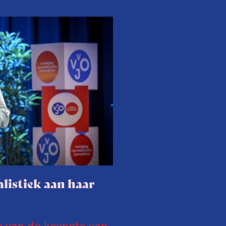
listiek aan haar
e van de keynote van