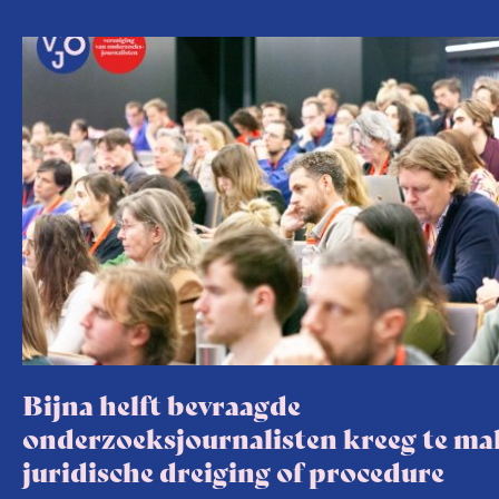
Bijna helft bevraagde
onderzoeksjournalisten kreeg te m
juridische dreiging of procedure