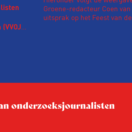
Groene-redacteur Coen van d
listen
uitsprak op het Feest van de
Onderzoeksjournalistiek op 
 (VVOJ)
n met
Coen uit zijn zorgen over de 
macht, de pers en het publi
rocedure
drie punten:
ten tijd,
Niet de maker, maar de o
ublicatie
dit moment
Hoe blijft Onderzoeksjourn
tijden van nieuwe verzuil
 van onderzoeksjournalisten
Hoe moet de journalisti
steeds onverschilligere 