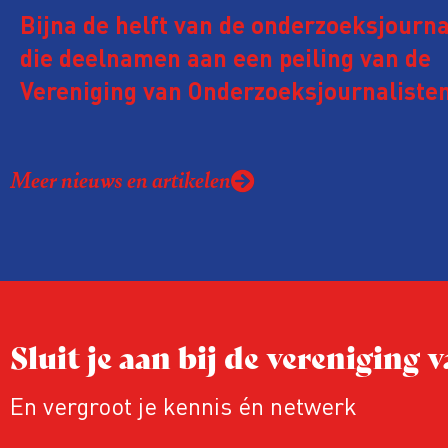
Bijna de helft van de onderzoeksjourna
die deelnamen aan een peiling van de
Vereniging van Onderzoeksjournalisten
kreeg de afgelopen twee jaar te make
juridische dreiging of een juridische p
Meer nieuws en artikelen
rond het eigen werk. Dat kost journalis
ook ervaren zij stress en soms worden
publicaties aangepast of gaat de hele p
zelfs niet door.
Sluit je aan bij de vereniging
En vergroot je kennis én netwerk