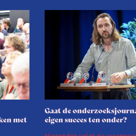
Gaat de onderzoeksjourna
aken met
eigen succes ten onder?
Hieronder volgt de weergav