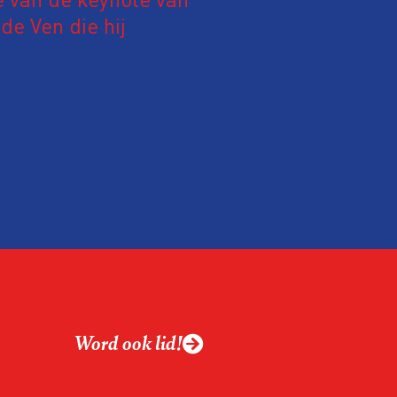
e Ven die hij
19 juni 2026.
relatie tussen de
ek aan de hand van
ntvanger verandert op
alistiek relevant in
ing?
ek omgaan met een
Word ook lid!
macht?