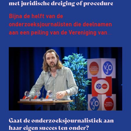
met juridische dreiging of procedure
Bijna de helft van de
onderzoeksjournalisten die deelnamen
aan een peiling van de Vereniging van
Onderzoeksjournalisten (VVOJ) kreeg de
afgelopen twee jaar te maken met
juridische dreiging of een juridische
procedure rond het eigen werk. Dat kost
journalisten tijd, ook ervaren zij stress en
soms worden publicaties aangepast of
gaat de hele publicatie zelfs niet door.
Gaat de onderzoeksjournalistiek aan
haar eigen succes ten onder?