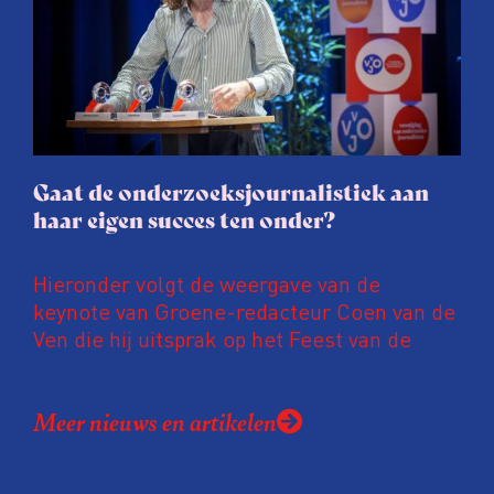
journalisten tijd, ook ervaren zij stress en
soms worden publicaties aangepast of
gaat de hele publicatie zelfs niet door.
Gaat de onderzoeksjournalistiek aan
haar eigen succes ten onder?
Hieronder volgt de weergave van de
keynote van Groene-redacteur Coen van de
Ven die hij uitsprak op het Feest van de
Onderzoeksjournalistiek op 19 juni 2026.
Coen uit zijn zorgen over de relatie tussen
Meer nieuws en artikelen
de macht, de pers en het publiek aan de
hand van drie punten: