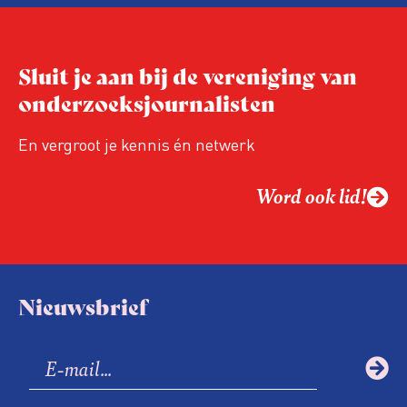
Niet de maker, maar de ontvanger
verandert op dit moment
Hoe blijft Onderzoeksjournalistiek
Sluit je aan bij de vereniging van
relevant in tijden van nieuwe verzuiling?
onderzoeksjournalisten
Hoe moet de journalistiek omgaan met
een steeds onverschilligere macht?
En vergroot je kennis én netwerk
Word ook lid!
Nieuwsbrief