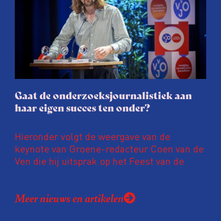
procedure rond het eigen werk. Dat kost
journalisten tijd, ook ervaren zij stress en
soms worden publicaties aangepast of
gaat de hele publicatie zelfs niet door.
Gaat de onderzoeksjournalistiek aan
haar eigen succes ten onder?
Hieronder volgt de weergave van de
keynote van Groene-redacteur Coen van de
Ven die hij uitsprak op het Feest van de
Onderzoeksjournalistiek op 19 juni 2026.
Coen uit zijn zorgen over de relatie tussen
Meer nieuws en artikelen
de macht, de pers en het publiek aan de
hand van drie punten: