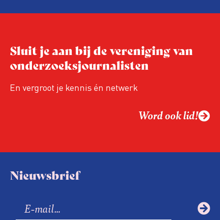
Niet de maker, maar de ontvanger
verandert op dit moment
Hoe blijft Onderzoeksjournalistiek
Sluit je aan bij de vereniging van
relevant in tijden van nieuwe verzuiling?
onderzoeksjournalisten
Hoe moet de journalistiek omgaan met
een steeds onverschilligere macht?
En vergroot je kennis én netwerk
Word ook lid!
Nieuwsbrief