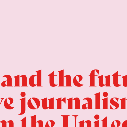
and the fut
ve journalis
om the Unite