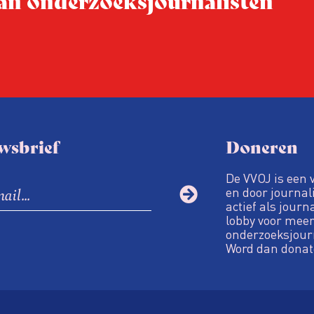
Hoe moet de journalisti
steeds onverschilligere 
wsbrief
Doneren
De VVOJ is een 
en door journali
actief als journ
lobby voor meer
onderzoeksjour
Word dan donat