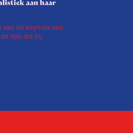
listiek aan haar
e van de keynote van
e Ven die hij
19 juni 2026.
relatie tussen de
ek aan de hand van
ntvanger verandert op
alistiek relevant in
ing?