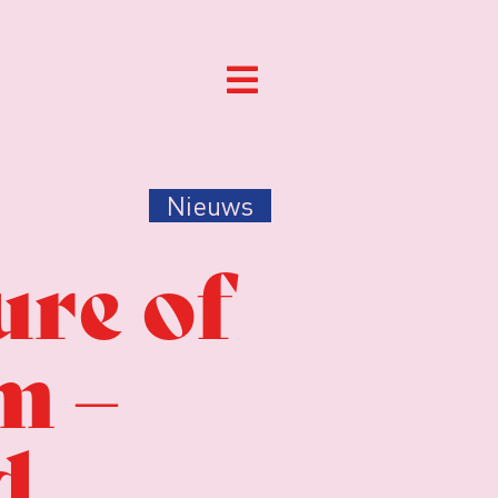
Nieuws
ure of
m –
d