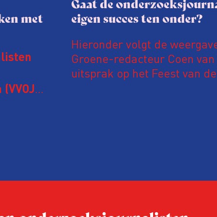
Gaat de onderzoeksjourna
aken met
eigen succes ten onder?
Hieronder volgt de weergav
Groene-redacteur Coen van d
listen
uitsprak op het Feest van de
Onderzoeksjournalistiek op 
 (VVOJ)
n met
Coen uit zijn zorgen over de 
macht, de pers en het publi
rocedure
drie punten:
ten tijd,
Niet de maker, maar de o
ublicatie
dit moment
Hoe blijft Onderzoeksjourn
tijden van nieuwe verzuil
 van onderzoeksjournalisten