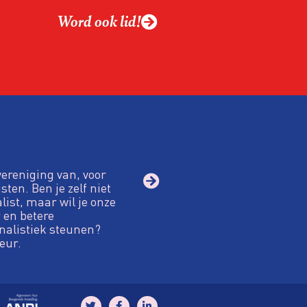
ek omgaan met een
Word ook lid!
macht?
vereniging van, voor
sten. Ben je zelf niet
alist, maar wil je onze
 en betere
nalistiek steunen?
eur.