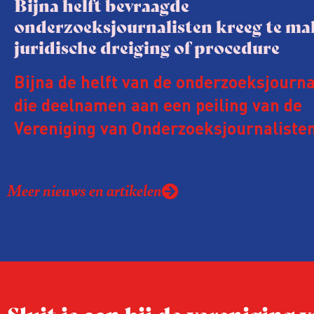
Bijna helft bevraagde
onderzoeksjournalisten kreeg te m
juridische dreiging of procedure
Bijna de helft van de onderzoeksjourna
die deelnamen aan een peiling van de
Vereniging van Onderzoeksjournalisten
kreeg de afgelopen twee jaar te make
juridische dreiging of een juridische p
Meer nieuws en artikelen
rond het eigen werk. Dat kost journalis
ook ervaren zij stress en soms worden
publicaties aangepast of gaat de hele p
zelfs niet door.
Sluit je aan bij de vereniging