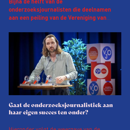
Bijna de helft van de
onderzoeksjournalisten die deelnamen
aan een peiling van de Vereniging van
Onderzoeksjournalisten (VVOJ) kreeg de
afgelopen twee jaar te maken met
juridische dreiging of een juridische
procedure rond het eigen werk. Dat kost
journalisten tijd, ook ervaren zij stress en
soms worden publicaties aangepast of
gaat de hele publicatie zelfs niet door.
Gaat de onderzoeksjournalistiek aan
haar eigen succes ten onder?
Hieronder volgt de weergave van de