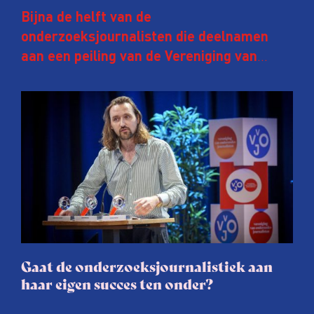
Bijna de helft van de
onderzoeksjournalisten die deelnamen
aan een peiling van de Vereniging van
Onderzoeksjournalisten (VVOJ) kreeg de
afgelopen twee jaar te maken met
juridische dreiging of een juridische
procedure rond het eigen werk. Dat kost
journalisten tijd, ook ervaren zij stress en
soms worden publicaties aangepast of
gaat de hele publicatie zelfs niet door.
Gaat de onderzoeksjournalistiek aan
haar eigen succes ten onder?