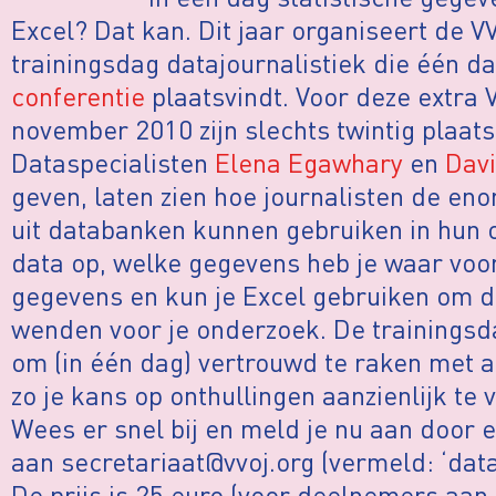
Excel? Dat kan. Dit jaar organiseert de V
trainingsdag datajournalistiek die één da
conferentie
plaatsvindt. Voor deze extra
november 2010 zijn slechts twintig plaat
Dataspecialisten
Elena Egawhary
en
Dav
geven, laten zien hoe journalisten de en
uit databanken kunnen gebruiken in hun 
data op, welke gegevens heb je waar voo
gegevens en kun je Excel gebruiken om 
wenden voor je onderzoek. De trainingsd
om (in één dag) vertrouwd te raken met al
zo je kans op onthullingen aanzienlijk te 
Wees er snel bij en meld je nu aan door 
aan secretariaat@vvoj.org (vermeld: ‘data
De prijs is 25 euro (voor deelnemers aan 