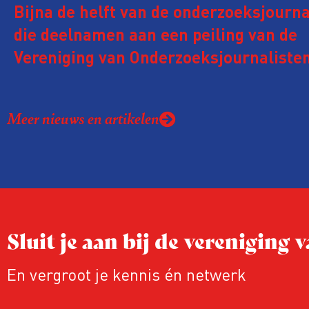
Bijna de helft van de onderzoeksjourna
die deelnamen aan een peiling van de
Vereniging van Onderzoeksjournalisten
kreeg de afgelopen twee jaar te make
juridische dreiging of een juridische p
Meer nieuws en artikelen
rond het eigen werk. Dat kost journalis
ook ervaren zij stress en soms worden
publicaties aangepast of gaat de hele p
zelfs niet door.
Sluit je aan bij de vereniging
En vergroot je kennis én netwerk