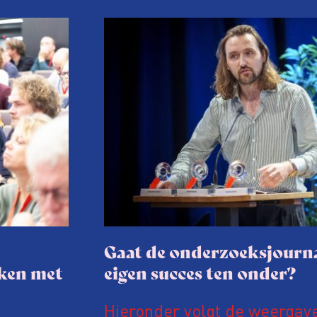
Gaat de onderzoeksjourna
aken met
eigen succes ten onder?
Hieronder volgt de weergav