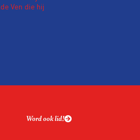
e Ven die hij
19 juni 2026.
relatie tussen de
ek aan de hand van
ntvanger verandert op
alistiek relevant in
ing?
ek omgaan met een
Word ook lid!
macht?