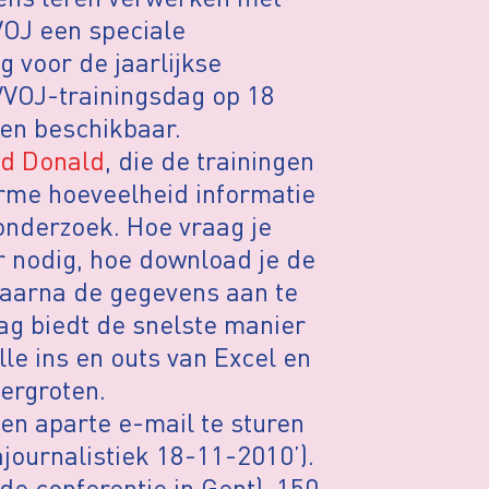
VOJ een speciale
g voor de jaarlijkse
 VVOJ-trainingsdag op 18
sen beschikbaar.
id Donald
, die de trainingen
orme hoeveelheid informatie
onderzoek. Hoe vraag je
r nodig, hoe download je de
daarna de gegevens aan te
ag biedt de snelste manier
le ins en outs van Excel en
vergroten.
een aparte e-mail te sturen
journalistiek 18-11-2010’).
de conferentie in Gent), 150