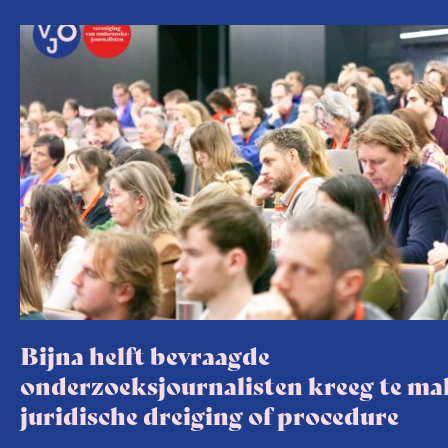
Bijna helft bevraagde
onderzoeksjournalisten kreeg te m
juridische dreiging of procedure