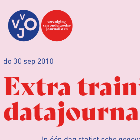
do 30 sep 2010
Extra trai
datajourna
In één dag statistische gege