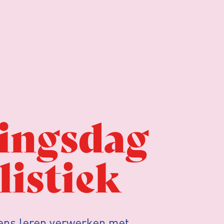
ningsdag
listiek
vens leren verwerken met