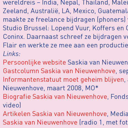
wereldreis – India, Nepal, Thailand, Male
Zeeland, Australië, LA, Mexico, Guatemal
maakte ze freelance bijdragen (phoners) 
Studio Brussel: Lopend Vuur, Koffers en 
Coninx. Daarnaast schreef ze bijdragen 
Flair en werkte ze mee aan een productie 
Links:
Persoonlijke website
Saskia van Nieuwe
Gastcolumn Saskia van Nieuwenhove
, s
Informantenstatuut moet geheim blijven
,
Nieuwenhove, maart 2008, MO*
Biografie Saskia van Nieuwenhove
, Fond
video)
Artikelen Saskia van Nieuwenhove
, Media
Saskia van Nieuwenhove
(radio 1, met fot