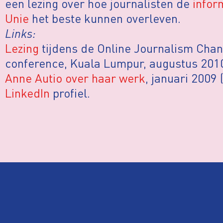
een lezing over hoe journalisten de
infor
Unie
het beste kunnen overleven.
Links:
Lezing
tijdens de Online Journalism Cha
conference, Kuala Lumpur, augustus 2010
Anne Autio over haar werk
, januari 2009 
LinkedIn
profiel.