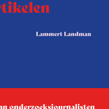
rtikelen
Lammert Landman
 van onderzoeksjournalisten