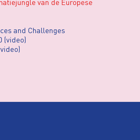
matiejungle van de Europese
nces and Challenges
 (video)
(video)