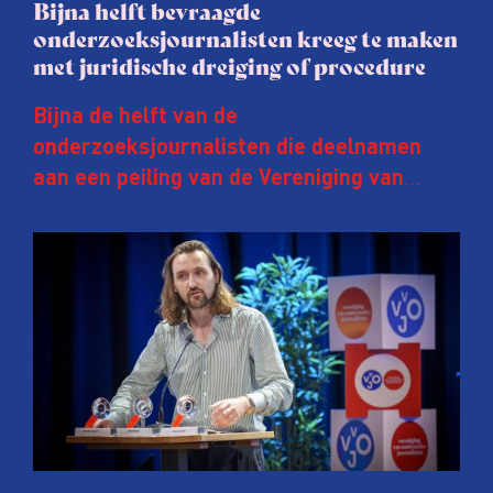
Bijna helft bevraagde
onderzoeksjournalisten kreeg te maken
met juridische dreiging of procedure
Bijna de helft van de
onderzoeksjournalisten die deelnamen
aan een peiling van de Vereniging van
Onderzoeksjournalisten (VVOJ) kreeg de
afgelopen twee jaar te maken met
juridische dreiging of een juridische
procedure rond het eigen werk. Dat kost
journalisten tijd, ook ervaren zij stress en
soms worden publicaties aangepast of
gaat de hele publicatie zelfs niet door.