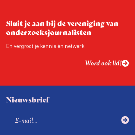
Niet de maker, maar de ontvanger
verandert op dit moment
Hoe blijft Onderzoeksjournalistiek
Sluit je aan bij de vereniging van
relevant in tijden van nieuwe verzuiling?
onderzoeksjournalisten
Hoe moet de journalistiek omgaan met
een steeds onverschilligere macht?
En vergroot je kennis én netwerk
Word ook lid!
Nieuwsbrief