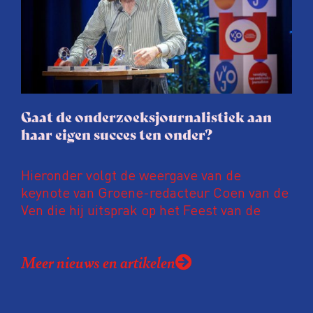
journalisten tijd, ook ervaren zij stress en
soms worden publicaties aangepast of
gaat de hele publicatie zelfs niet door.
Gaat de onderzoeksjournalistiek aan
haar eigen succes ten onder?
Hieronder volgt de weergave van de
keynote van Groene-redacteur Coen van de
Ven die hij uitsprak op het Feest van de
Onderzoeksjournalistiek op 19 juni 2026.
Coen uit zijn zorgen over de relatie tussen
Meer nieuws en artikelen
de macht, de pers en het publiek aan de
hand van drie punten: