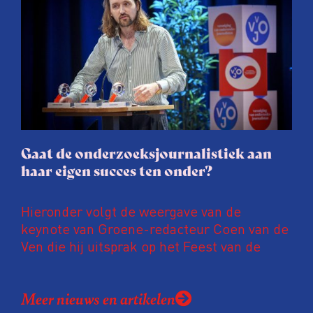
juridische dreiging of een juridische
procedure rond het eigen werk. Dat kost
journalisten tijd, ook ervaren zij stress en
soms worden publicaties aangepast of
gaat de hele publicatie zelfs niet door.
Gaat de onderzoeksjournalistiek aan
haar eigen succes ten onder?
Hieronder volgt de weergave van de
keynote van Groene-redacteur Coen van de
Ven die hij uitsprak op het Feest van de
Onderzoeksjournalistiek op 19 juni 2026.
Coen uit zijn zorgen over de relatie tussen
Meer nieuws en artikelen
de macht, de pers en het publiek aan de