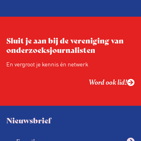
hand van drie punten:
Niet de maker, maar de ontvanger
verandert op dit moment
Hoe blijft Onderzoeksjournalistiek
Sluit je aan bij de vereniging van
relevant in tijden van nieuwe verzuiling?
onderzoeksjournalisten
Hoe moet de journalistiek omgaan met
een steeds onverschilligere macht?
En vergroot je kennis én netwerk
Word ook lid!
Nieuwsbrief