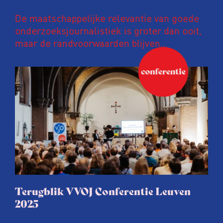
De maatschappelijke relevantie van goede
onderzoeksjournalistiek is groter dan ooit,
maar de randvoorwaarden blijven
kwetsbaar. Tijdens de komende VVOJ
Conferentie duiken we in De
ongemakkelijke werkelijkheid: een eerlijke
en urgente blik op de staat van ons vak.
Terugblik VVOJ Conferentie Leuven
2025