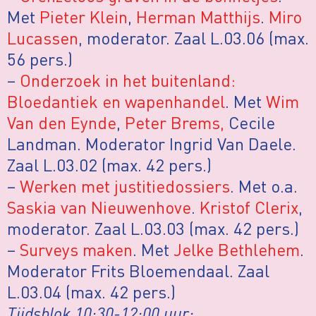
Met
Pieter Klein
,
Herman Matthijs
.
Miro
Lucassen
, moderator. Zaal L.03.06 (max.
56 pers.)
–
Onderzoek in het buitenland:
Bloedantiek en wapenhandel
. Met
Wim
Van den Eynde
,
Peter Brems,
Cecile
Landman. Moderator Ingrid Van Daele.
Zaal L.03.02 (max. 42 pers.)
–
Werken met justitiedossiers
. Met o.a.
Saskia van Nieuwenhove
.
Kristof Clerix
,
moderator. Zaal L.03.03 (max. 42 pers.)
–
Surveys maken
. Met
Jelke Bethlehem
.
Moderator Frits Bloemendaal. Zaal
L.03.04 (max. 42 pers.)
Tijdsblok 10:30-12:00 uur: