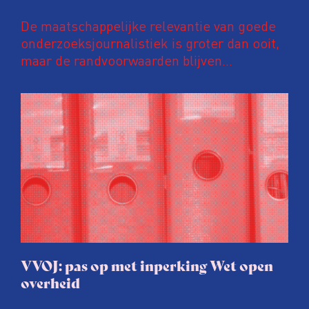
De maatschappelijke relevantie van goede
onderzoeksjournalistiek is groter dan ooit,
maar de randvoorwaarden blijven
kwetsbaar. Tijdens de komende VVOJ
Conferentie duiken we in De
ongemakkelijke werkelijkheid: een eerlijke
en urgente blik op de staat van ons vak.
VVOJ: pas op met inperking Wet open
overheid