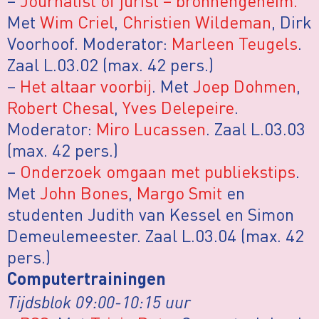
–
Journalist of jurist – bronnengeheim.
Met
Wim Criel
,
Christien Wildeman
, Dirk
Voorhoof. Moderator:
Marleen Teugels
.
Zaal L.03.02 (max. 42 pers.)
–
Het altaar voorbij
. Met
Joep Dohmen
,
Robert Chesal
,
Yves Delepeire
.
Moderator:
Miro Lucassen
. Zaal L.03.03
(max. 42 pers.)
–
Onderzoek omgaan met publiekstips
.
Met
John Bones
,
Margo Smit
en
studenten Judith van Kessel en Simon
Demeulemeester. Zaal L.03.04 (max. 42
pers.)
Computertrainingen
Tijdsblok 09:00-10:15 uur