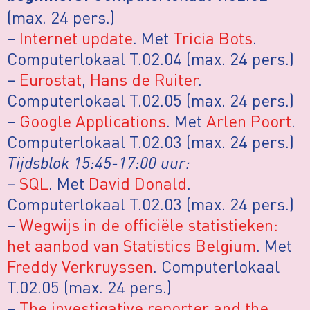
(max. 24 pers.)
–
Internet update
. Met
Tricia Bots
.
Computerlokaal T.02.04 (max. 24 pers.)
–
Eurostat
,
Hans de Ruiter
.
Computerlokaal T.02.05 (max. 24 pers.)
–
Google Applications
. Met
Arlen Poort
.
Computerlokaal T.02.03 (max. 24 pers.)
Tijdsblok 15:45-17:00 uur:
–
SQL
. Met
David Donald
.
Computerlokaal T.02.03 (max. 24 pers.)
–
Wegwijs in de officiële statistieken:
het aanbod van Statistics Belgium
. Met
Freddy Verkruyssen
. Computerlokaal
T.02.05 (max. 24 pers.)
–
The investigative reporter and the