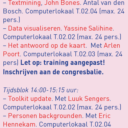
–
Textmining
,
John Bones
. Antal van den
Bosch. Computerlokaal T.02.04 (max. 24
pers.)
–
Data visualiseren
.
Yassine Salihine
.
Computerlokaal T.02.02 (max. 24 pers.)
–
Het antwoord op de kaart
. Met
Arlen
Poort
. Computerlokaal T.02.03 (max. 24
pers)
Let op: training aangepast!
Inschrijven aan de congresbalie.
Tijdsblok 14:00-15:15 uur:
–
Toolkit update
. Met
Luuk Sengers
.
Computerlokaal T.02.02 (max. 24 pers.)
–
Personen backgrounden
. Met
Eric
Hennekam
. Computerlokaal T.02.04