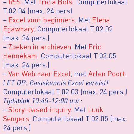
–
RSS
. Met
Tricia Bots
. Computerlokaal
T.02.04 (max. 24 pers)
–
Excel voor beginners
. Met
Elena
Egawhary
. Computerlokaal T.02.02
(max. 24 pers.)
–
Zoeken in archieven
. Met
Eric
Hennekam
. Computerlokaal T.02.05
(max. 24 pers.)
–
Van Web naar Excel
, met
Arlen Poort
.
LET OP: Basiskennis Excel vereist!
Computerlokaal T.02.03 (max. 24 pers.)
Tijdsblok 10:45-12:00 uur:
–
Story-based inquiry
. Met
Luuk
Sengers
. Computerlokaal T.02.05 (max.
24 pers.)