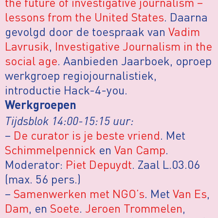
the future of investigative journalism –
lessons from the United States
. Daarna
gevolgd door de toespraak van
Vadim
Lavrusik
,
Investigative Journalism in the
social age
. Aanbieden Jaarboek, oproep
werkgroep regiojournalistiek,
introductie Hack-4-you.
Werkgroepen
Tijdsblok 14:00-15:15 uur:
–
De curator is je beste vriend
. Met
Schimmelpennick
en
Van Camp
.
Moderator:
Piet Depuydt
. Zaal L.03.06
(max. 56 pers.)
–
Samenwerken met NGO’s
. Met
Van Es
,
Dam
, en
Soete
.
Jeroen Trommelen
,