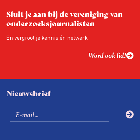
Hoe blijft Onderzoeksjournalistiek
Sluit je aan bij de vereniging van
relevant in tijden van nieuwe verzuiling?
onderzoeksjournalisten
Hoe moet de journalistiek omgaan met
een steeds onverschilligere macht?
En vergroot je kennis én netwerk
Word ook lid!
Nieuwsbrief