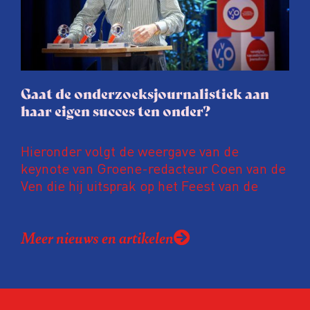
soms worden publicaties aangepast of
gaat de hele publicatie zelfs niet door.
Gaat de onderzoeksjournalistiek aan
haar eigen succes ten onder?
Hieronder volgt de weergave van de
keynote van Groene-redacteur Coen van de
Ven die hij uitsprak op het Feest van de
Onderzoeksjournalistiek op 19 juni 2026.
Coen uit zijn zorgen over de relatie tussen
Meer nieuws en artikelen
de macht, de pers en het publiek aan de
hand van drie punten:
Niet de maker, maar de ontvanger
verandert op dit moment