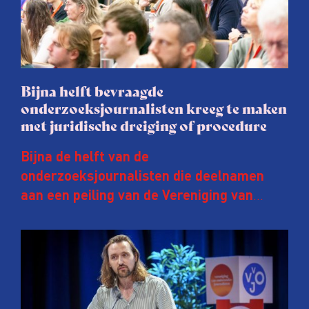
Bijna helft bevraagde
onderzoeksjournalisten kreeg te maken
met juridische dreiging of procedure
Bijna de helft van de
onderzoeksjournalisten die deelnamen
aan een peiling van de Vereniging van
Onderzoeksjournalisten (VVOJ) kreeg de
afgelopen twee jaar te maken met
juridische dreiging of een juridische
procedure rond het eigen werk. Dat kost
journalisten tijd, ook ervaren zij stress en