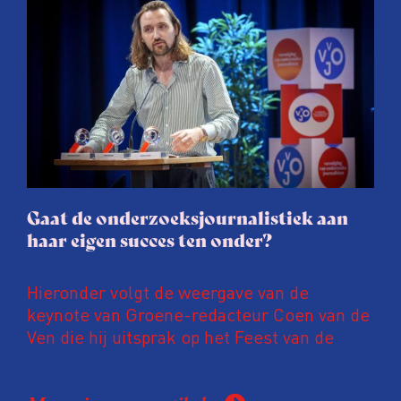
afgelopen twee jaar te maken met
juridische dreiging of een juridische
procedure rond het eigen werk. Dat kost
journalisten tijd, ook ervaren zij stress en
soms worden publicaties aangepast of
gaat de hele publicatie zelfs niet door.
Gaat de onderzoeksjournalistiek aan
haar eigen succes ten onder?
Hieronder volgt de weergave van de
keynote van Groene-redacteur Coen van de
Ven die hij uitsprak op het Feest van de
Onderzoeksjournalistiek op 19 juni 2026.
Coen uit zijn zorgen over de relatie tussen