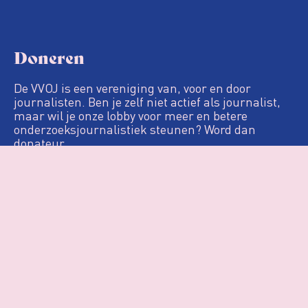
Doneren
De VVOJ is een vereniging van, voor en door
journalisten. Ben je zelf niet actief als journalist,
maar wil je onze lobby voor meer en betere
onderzoeksjournalistiek steunen? Word dan
donateur.
Definitie
De Loep
Nieuws & Artikelen
Woo
Agenda
Over VVOJ
Contact
Login
Privacy & Cookies