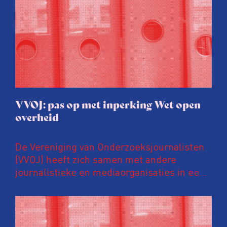
VVOJ: pas op met inperking Wet open
overheid
De Vereniging van Onderzoeksjournalisten
(VVOJ) heeft zich samen met andere
journalistieke en mediaorganisaties in een
gezamenlijke brief uitgesproken tegen
voorstellen om de Wet open overheid (Woo)
vergaand aan te passen. Volgens deze
organisaties zijn deze suggesties voorbarig,