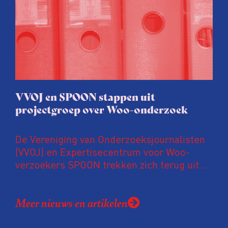
verontrustend en prematuur, zeker nu de
wet nog maar enkele jaren van kracht is en
lopende onderzoeken en evaluaties nog
niet zijn afgerond.
VVOJ en SPOON stappen uit
projectgroep over Woo-onderzoek
De Vereniging van Onderzoeksjournalisten
(VVOJ) en Expertisecentrum voor Woo-
verzoekers SPOON trekken zich terug uit
een onderzoek over de uitvoering van de
Wet open overheid (Woo). Volgens de
Meer nieuws en artikelen
organisaties zitten er tekortkomingen in de
onderzoeksopzet en wordt het onderzoek
gebruikt als excuus om het recht op