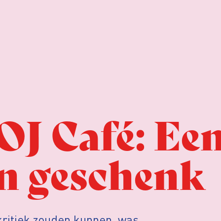
OJ Café: Ee
en geschenk
 kritiek zouden kunnen, was