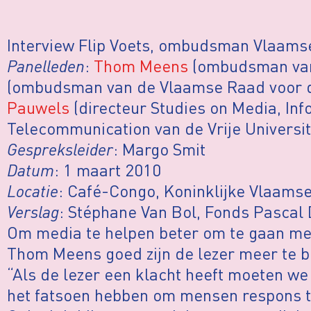
Interview Flip Voets, ombudsman Vlaamse
Panelleden
:
Thom Meens
(ombudsman van
(ombudsman van de Vlaamse Raad voor d
Pauwels
(directeur Studies on Media, In
Telecommunication van de Vrije Universit
Gespreksleider
: Margo Smit
Datum
: 1 maart 2010
Locatie
: Café-Congo, Koninklijke Vlaams
Verslag
: Stéphane Van Bol, Fonds Pascal
Om media te helpen beter om te gaan met
Thom Meens goed zijn de lezer meer te be
“Als de lezer een klacht heeft moeten we
het fatsoen hebben om mensen respons t