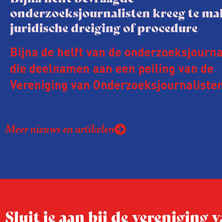
onderzoeksjournalisten kreeg te m
juridische dreiging of procedure
Bijna de helft van de onderzoeksjourna
die deelnamen aan een peiling van de
Vereniging van Onderzoeksjournalisten
kreeg de afgelopen twee jaar te make
juridische dreiging of een juridische p
Meer nieuws en artikelen
rond het eigen werk. Dat kost journalis
ook ervaren zij stress en soms worden
publicaties aangepast of gaat de hele p
zelfs niet door.
Sluit je aan bij de vereniging