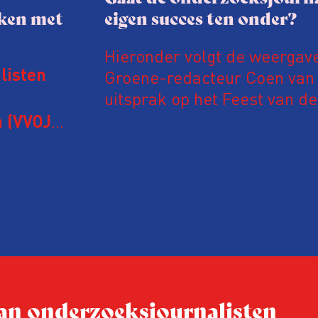
aken met
eigen succes ten onder?
Hieronder volgt de weergav
Groene-redacteur Coen van d
listen
uitsprak op het Feest van de
Onderzoeksjournalistiek op 
 (VVOJ)
n met
Coen uit zijn zorgen over de 
macht, de pers en het publi
rocedure
drie punten:
ten tijd,
Niet de maker, maar de o
ublicatie
dit moment
Hoe blijft Onderzoeksjourn
tijden van nieuwe verzuil
 van onderzoeksjournalisten
Hoe moet de journalisti