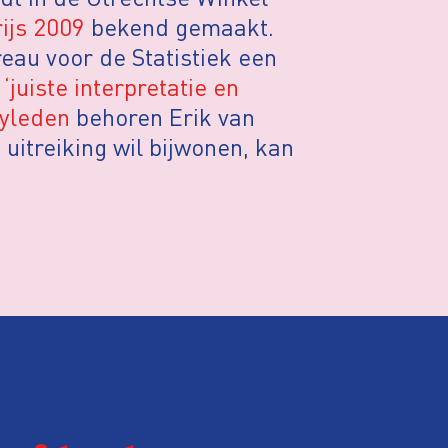
ijs 2009
bekend gemaakt.
reau voor de Statistiek een
n
‘juiste interpretatie en
ryleden
behoren Erik van
uitreiking wil bijwonen, kan