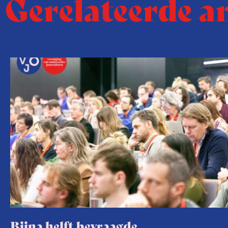
Gerelateerde a
Bijna helft bevraagde