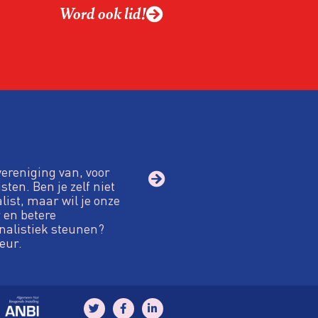
Word ook lid!
macht?
vereniging van, voor
sten. Ben je zelf niet
alist, maar wil je onze
 en betere
nalistiek steunen?
eur.