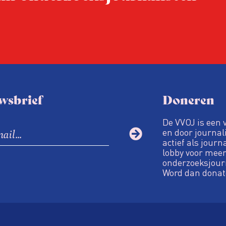
steeds onverschilligere 
wsbrief
Doneren
De VVOJ is een 
en door journali
actief als journ
lobby voor meer
onderzoeksjour
Word dan donat