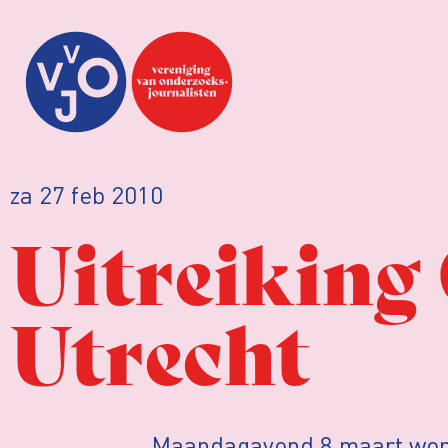
za 27 feb 2010
Uitreiking 
Utrecht
Maandagavond 8 maart word