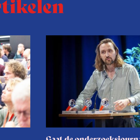
rtikelen
Gaat de onderzoeksjourna