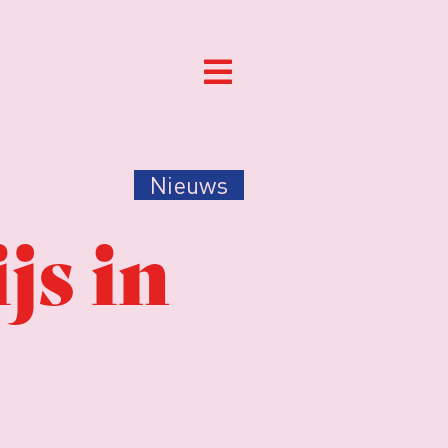
Nieuws
js in