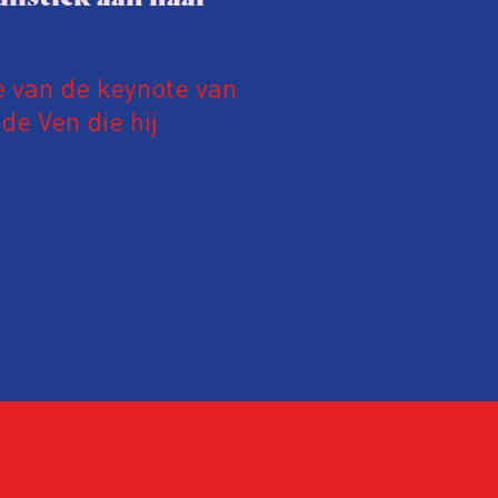
e van de keynote van
e Ven die hij
19 juni 2026.
relatie tussen de
ek aan de hand van
ntvanger verandert op
alistiek relevant in
ing?
ek omgaan met een