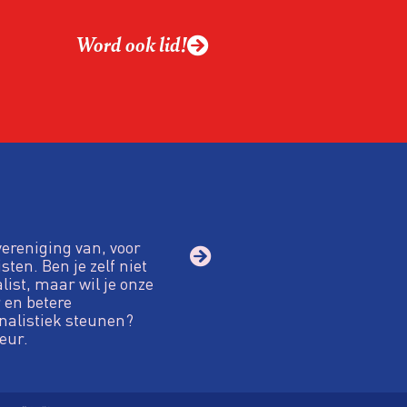
ek omgaan met een
Word ook lid!
macht?
vereniging van, voor
sten. Ben je zelf niet
alist, maar wil je onze
 en betere
nalistiek steunen?
eur.