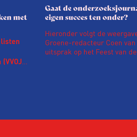
Gaat de onderzoeksjourna
aken met
eigen succes ten onder?
Hieronder volgt de weergav
Groene-redacteur Coen van d
listen
uitsprak op het Feest van de
Onderzoeksjournalistiek op 
 (VVOJ)
n met
Coen uit zijn zorgen over de 
macht, de pers en het publi
rocedure
drie punten:
ten tijd,
Niet de maker, maar de o
ublicatie
dit moment
Hoe blijft Onderzoeksjourn
tijden van nieuwe verzuil