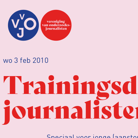
wo 3 feb 2010
Trainingsd
journalist
Speciaal voor jonge (aansto