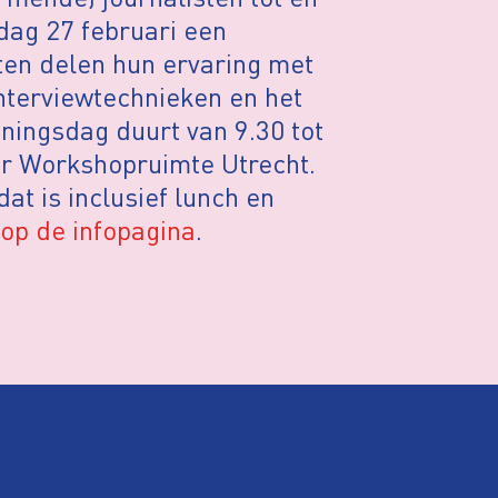
dag 27 februari een
sten delen hun ervaring met
interviewtechnieken en het
iningsdag duurt van 9.30 tot
er Workshopruimte Utrecht.
at is inclusief lunch en
op de infopagina
.