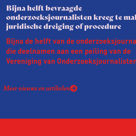
Bijna helft bevraagde
onderzoeksjournalisten kreeg te m
juridische dreiging of procedure
Bijna de helft van de onderzoeksjourna
die deelnamen aan een peiling van de
Vereniging van Onderzoeksjournalisten
kreeg de afgelopen twee jaar te make
juridische dreiging of een juridische p
Meer nieuws en artikelen
rond het eigen werk. Dat kost journalis
ook ervaren zij stress en soms worden
publicaties aangepast of gaat de hele p
zelfs niet door.