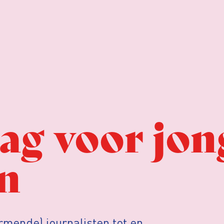
ag voor jon
en
rmende) journalisten tot en