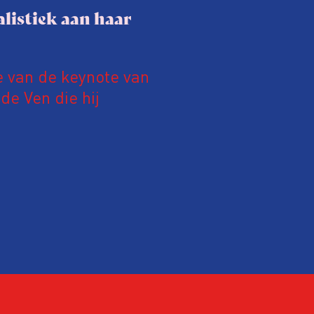
listiek aan haar
e van de keynote van
e Ven die hij
19 juni 2026.
relatie tussen de
ek aan de hand van
ntvanger verandert op
alistiek relevant in
ing?