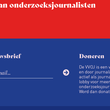
 van onderzoeksjournalisten
Hoe moet de journalisti
steeds onverschilligere 
wsbrief
Doneren
De VVOJ is een 
en door journali
actief als journ
lobby voor meer
onderzoeksjour
Word dan donat