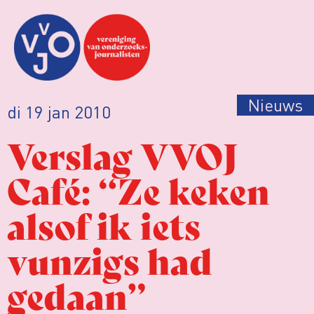
Nieuws
di 19 jan 2010
Verslag VVOJ
Café: “Ze keken
alsof ik iets
vunzigs had
gedaan”