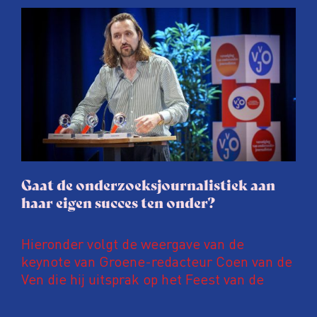
afgelopen twee jaar te maken met
juridische dreiging of een juridische
procedure rond het eigen werk. Dat kost
journalisten tijd, ook ervaren zij stress en
soms worden publicaties aangepast of
gaat de hele publicatie zelfs niet door.
Gaat de onderzoeksjournalistiek aan
haar eigen succes ten onder?
Hieronder volgt de weergave van de
keynote van Groene-redacteur Coen van de
Ven die hij uitsprak op het Feest van de
Onderzoeksjournalistiek op 19 juni 2026.