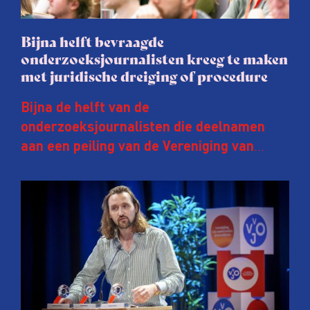
Bijna helft bevraagde
onderzoeksjournalisten kreeg te maken
met juridische dreiging of procedure
Bijna de helft van de
onderzoeksjournalisten die deelnamen
aan een peiling van de Vereniging van
Onderzoeksjournalisten (VVOJ) kreeg de
afgelopen twee jaar te maken met
juridische dreiging of een juridische
procedure rond het eigen werk. Dat kost
journalisten tijd, ook ervaren zij stress en
soms worden publicaties aangepast of
gaat de hele publicatie zelfs niet door.