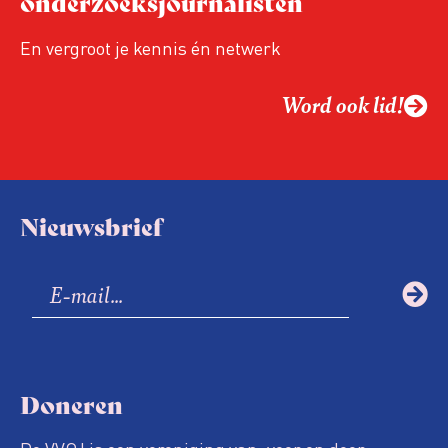
onderzoeksjournalisten
Hoe moet de journalistiek omgaan met
een steeds onverschilligere macht?
En vergroot je kennis én netwerk
Word ook lid!
Nieuwsbrief
Doneren