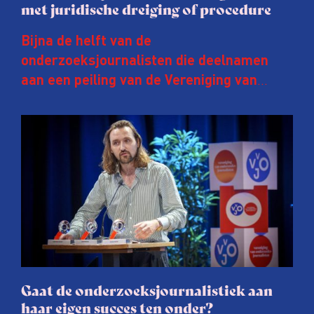
met juridische dreiging of procedure
Bijna de helft van de
onderzoeksjournalisten die deelnamen
aan een peiling van de Vereniging van
Onderzoeksjournalisten (VVOJ) kreeg de
afgelopen twee jaar te maken met
juridische dreiging of een juridische
procedure rond het eigen werk. Dat kost
journalisten tijd, ook ervaren zij stress en
soms worden publicaties aangepast of
gaat de hele publicatie zelfs niet door.
Gaat de onderzoeksjournalistiek aan
haar eigen succes ten onder?