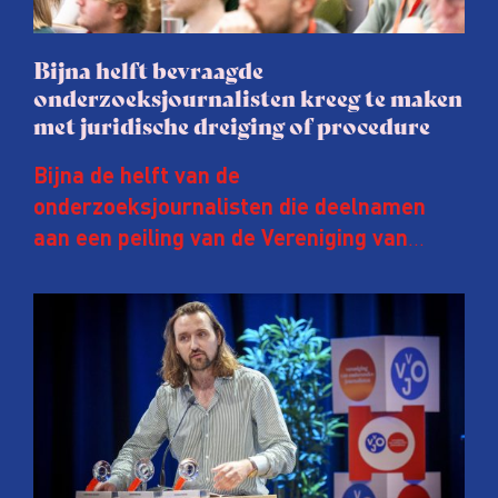
Bijna helft bevraagde
onderzoeksjournalisten kreeg te maken
met juridische dreiging of procedure
Bijna de helft van de
onderzoeksjournalisten die deelnamen
aan een peiling van de Vereniging van
Onderzoeksjournalisten (VVOJ) kreeg de
afgelopen twee jaar te maken met
juridische dreiging of een juridische
procedure rond het eigen werk. Dat kost
journalisten tijd, ook ervaren zij stress en
soms worden publicaties aangepast of
gaat de hele publicatie zelfs niet door.