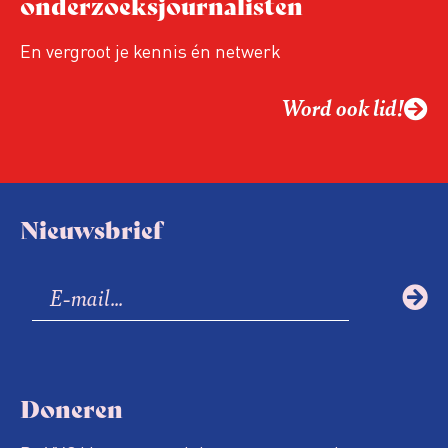
onderzoeksjournalisten
Hoe moet de journalistiek omgaan met
een steeds onverschilligere macht?
En vergroot je kennis én netwerk
Word ook lid!
Nieuwsbrief
Doneren