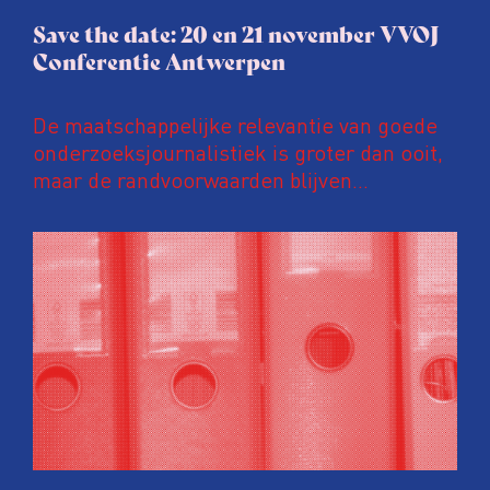
Save the date: 20 en 21 november VVOJ
Conferentie Antwerpen
De maatschappelijke relevantie van goede
onderzoeksjournalistiek is groter dan ooit,
maar de randvoorwaarden blijven
kwetsbaar. Tijdens de komende VVOJ
Conferentie duiken we in De
ongemakkelijke werkelijkheid: een eerlijke
en urgente blik op de staat van ons vak.