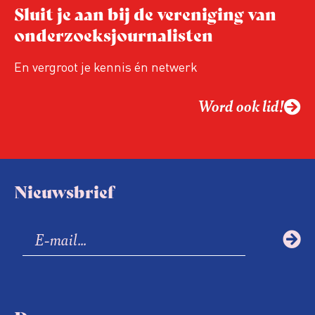
Sluit je aan bij de vereniging van
relevant in tijden van nieuwe verzuiling?
onderzoeksjournalisten
Hoe moet de journalistiek omgaan met
een steeds onverschilligere macht?
En vergroot je kennis én netwerk
Word ook lid!
Nieuwsbrief