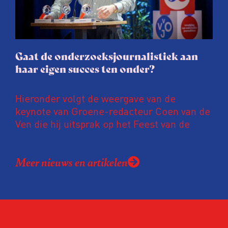
gaat de hele publicatie zelfs niet door.
Gaat de onderzoeksjournalistiek aan
haar eigen succes ten onder?
Hieronder volgt de weergave van de
keynote van Groene-redacteur Coen van de
Ven die hij uitsprak op het Feest van de
Onderzoeksjournalistiek op 19 juni 2026.
Coen uit zijn zorgen over de relatie tussen
Meer nieuws en artikelen
de macht, de pers en het publiek aan de
hand van drie punten:
Niet de maker, maar de ontvanger
verandert op dit moment
Hoe blijft Onderzoeksjournalistiek