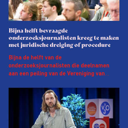
Bijna helft bevraagde
onderzoeksjournalisten kreeg te maken
met juridische dreiging of procedure
Bijna de helft van de
onderzoeksjournalisten die deelnamen
aan een peiling van de Vereniging van
Onderzoeksjournalisten (VVOJ) kreeg de
afgelopen twee jaar te maken met
juridische dreiging of een juridische
procedure rond het eigen werk. Dat kost
journalisten tijd, ook ervaren zij stress en
soms worden publicaties aangepast of