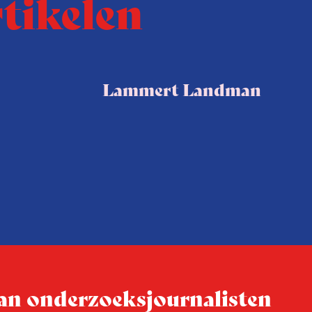
rtikelen
Lammert Landman
 van onderzoeksjournalisten