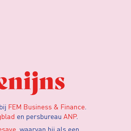
enijns
bij
FEM Business & Finance
.
gblad
en persbureau
ANP
.
esave
, waarvan hij als een