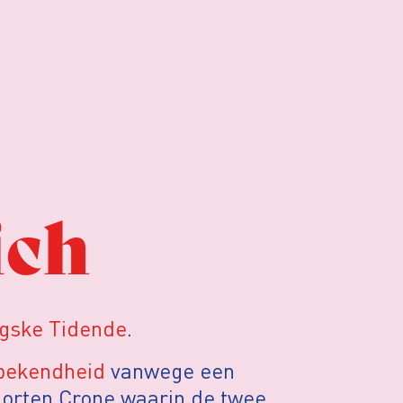
ich
ngske Tidende
.
bekendheid
vanwege een
orten Crone waarin de twee