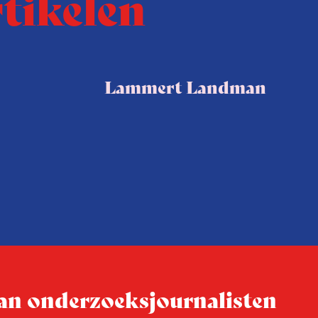
rtikelen
Lammert Landman
 van onderzoeksjournalisten