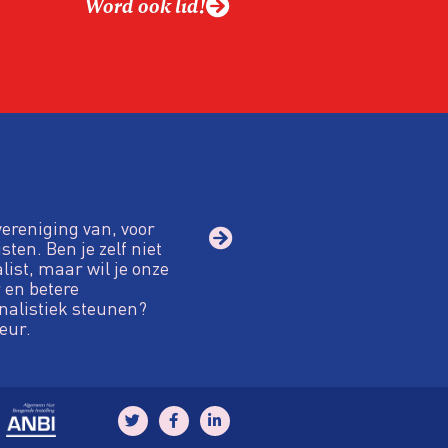
Word ook lid!
vereniging van, voor
sten. Ben je zelf niet
alist, maar wil je onze
 en betere
nalistiek steunen?
eur.