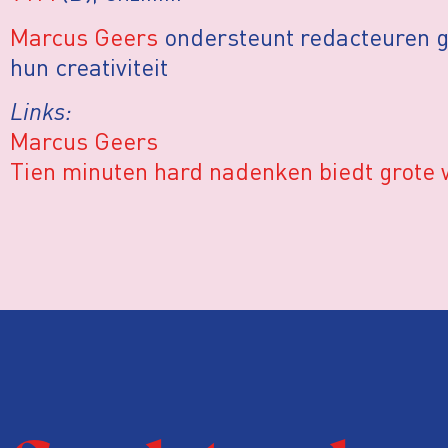
Marcus Geers
ondersteunt redacteuren gr
hun creativiteit
Links:
Marcus Geers
Tien minuten hard nadenken biedt grote 