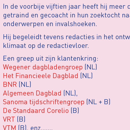
In de voorbije vijftien jaar heeft hij meer
getraind en gecoacht in hun zoektocht n
onderwerpen en invalshoeken.
Hij begeleidt tevens redacties in het ont
klimaat op de redactievloer.
Een greep uit zijn klantenkring:
Wegener dagbladengroep
(NL)
Het Financieele Dagblad
(NL)
BNR
(NL)
Algemeen Dagblad
(NL),
Sanoma tijdschriftengroep
(NL + B)
De Standaard Corelio
(B)
VRT
(B)
VTM
(B), enz…….