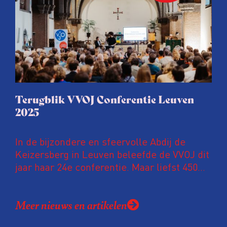
Terugblik VVOJ Conferentie Leuven
2025
In de bijzondere en sfeervolle Abdij de
Keizersberg in Leuven beleefde de VVOJ dit
jaar haar 24e conferentie. Maar liefst 450
onderzoeksjournalisten uit Nederland en
Vlaanderen kwamen samen om hun
Meer nieuws en artikelen
expertise te delen en elkaar te ontmoeten.
En de beweging groeit: bijna 40 procent van