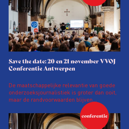
Save the date: 20 en 21 november VVOJ
Conferentie Antwerpen
De maatschappelijke relevantie van goede
onderzoeksjournalistiek is groter dan ooit,
maar de randvoorwaarden blijven
kwetsbaar. Tijdens de komende VVOJ
Conferentie duiken we in De
ongemakkelijke werkelijkheid: een eerlijke
en urgente blik op de staat van ons vak.