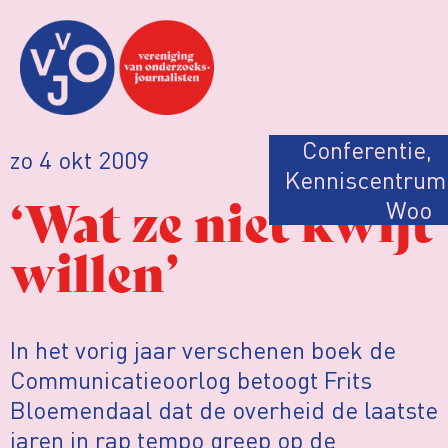
Conferentie
,
zo 4 okt 2009
Kenniscentrum
‘Wat ze niet kwijt
Woo
willen’
In het vorig jaar verschenen boek de
Communicatieoorlog betoogt Frits
Bloemendaal dat de overheid de laatste
jaren in rap tempo greep op de