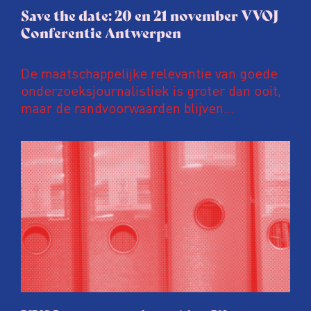
Save the date: 20 en 21 november VVOJ
Conferentie Antwerpen
De maatschappelijke relevantie van goede
onderzoeksjournalistiek is groter dan ooit,
maar de randvoorwaarden blijven
kwetsbaar. Tijdens de komende VVOJ
Conferentie duiken we in De
ongemakkelijke werkelijkheid: een eerlijke
en urgente blik op de staat van ons vak.