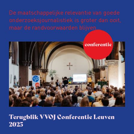
De maatschappelijke relevantie van goede
onderzoeksjournalistiek is groter dan ooit,
maar de randvoorwaarden blijven
kwetsbaar. Tijdens de komende VVOJ
Conferentie duiken we in De
ongemakkelijke werkelijkheid: een eerlijke
en urgente blik op de staat van ons vak.
Terugblik VVOJ Conferentie Leuven
2025