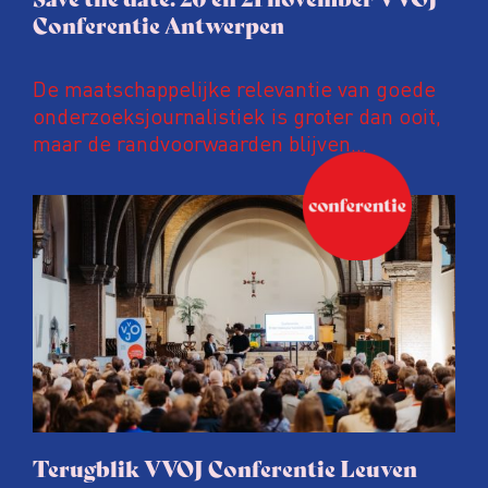
Conferentie Antwerpen
De maatschappelijke relevantie van goede
onderzoeksjournalistiek is groter dan ooit,
maar de randvoorwaarden blijven
kwetsbaar. Tijdens de komende VVOJ
Conferentie duiken we in De
ongemakkelijke werkelijkheid: een eerlijke
en urgente blik op de staat van ons vak.
Terugblik VVOJ Conferentie Leuven