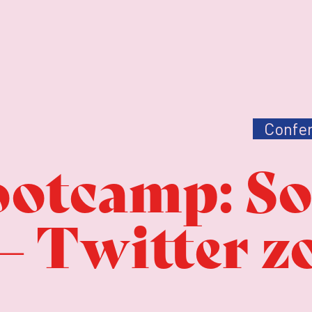
Confer
ootcamp: So
– Twitter z