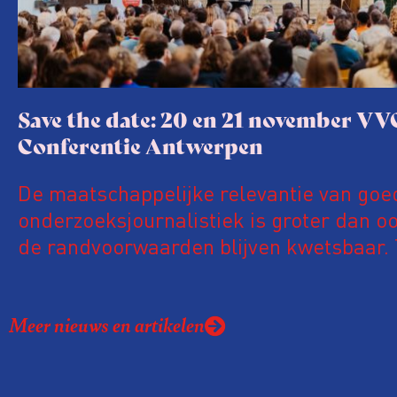
Save the date: 20 en 21 november VV
Conferentie Antwerpen
De maatschappelijke relevantie van goe
onderzoeksjournalistiek is groter dan oo
de randvoorwaarden blijven kwetsbaar. 
de komende VVOJ Conferentie duiken we
ongemakkelijke werkelijkheid: een eerli
Meer nieuws en artikelen
urgente blik op de staat van ons vak.