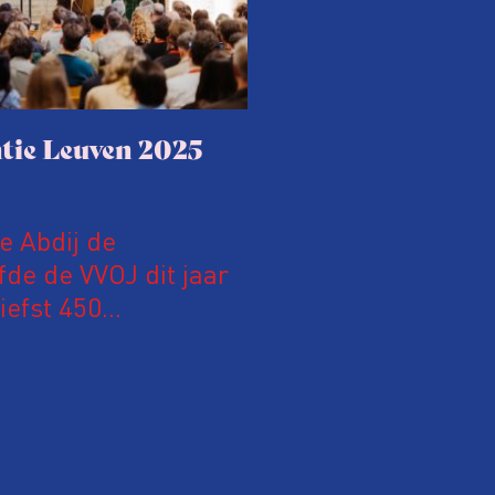
tie Leuven 2025
le Abdij de
fde de VVOJ dit jaar
iefst 450
 Nederland en
m hun expertise te
en. En de beweging
 de aanwezigen die de
 het eerst op de