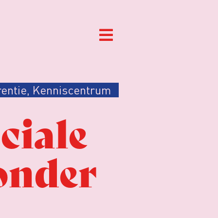
entie
,
Kenniscentrum
ciale
onder