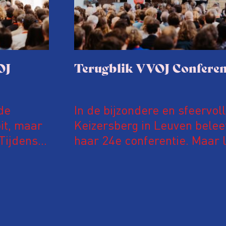
OJ
Terugblik VVOJ Conferen
de
In de bijzondere en sfeervol
it, maar
Keizersberg in Leuven belee
Tijdens
haar 24e conferentie. Maar l
 in De
onderzoeksjournalisten uit
jke en
Vlaanderen kwamen samen o
delen en elkaar te ontmoet
groeit: bijna 40 procent van
evaluatie invulden, was voor