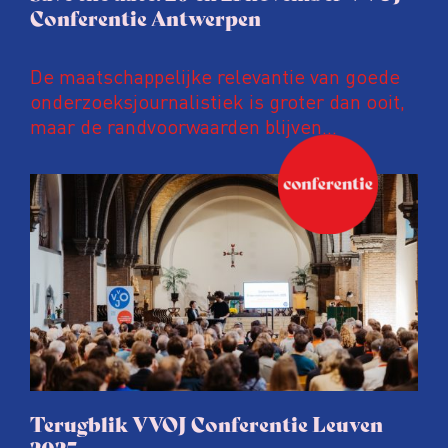
Conferentie Antwerpen
De maatschappelijke relevantie van goede
onderzoeksjournalistiek is groter dan ooit,
maar de randvoorwaarden blijven
kwetsbaar. Tijdens de komende VVOJ
Conferentie duiken we in De
ongemakkelijke werkelijkheid: een eerlijke
en urgente blik op de staat van ons vak.
Terugblik VVOJ Conferentie Leuven