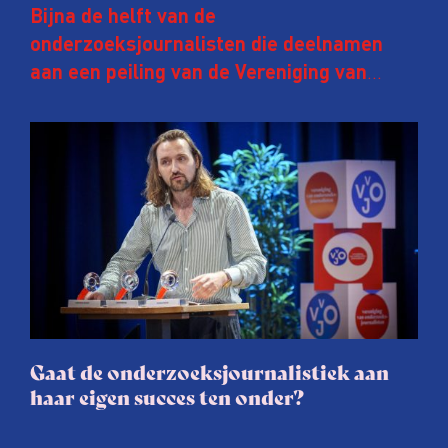
Bijna de helft van de
onderzoeksjournalisten die deelnamen
aan een peiling van de Vereniging van
Onderzoeksjournalisten (VVOJ) kreeg de
afgelopen twee jaar te maken met
juridische dreiging of een juridische
procedure rond het eigen werk. Dat kost
journalisten tijd, ook ervaren zij stress en
soms worden publicaties aangepast of
gaat de hele publicatie zelfs niet door.
Gaat de onderzoeksjournalistiek aan
haar eigen succes ten onder?