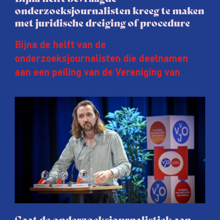
onderzoeksjournalisten kreeg te maken
met juridische dreiging of procedure
Bijna de helft van de
onderzoeksjournalisten die deelnamen
aan een peiling van de Vereniging van
Onderzoeksjournalisten (VVOJ) kreeg de
afgelopen twee jaar te maken met
juridische dreiging of een juridische
procedure rond het eigen werk. Dat kost
journalisten tijd, ook ervaren zij stress en
soms worden publicaties aangepast of
gaat de hele publicatie zelfs niet door.
Gaat de onderzoeksjournalistiek aan