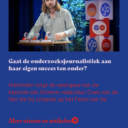
procedure rond het eigen werk. Dat kost
journalisten tijd, ook ervaren zij stress en
soms worden publicaties aangepast of
gaat de hele publicatie zelfs niet door.
Gaat de onderzoeksjournalistiek aan
haar eigen succes ten onder?
Hieronder volgt de weergave van de
keynote van Groene-redacteur Coen van de
Ven die hij uitsprak op het Feest van de
Onderzoeksjournalistiek op 19 juni 2026.
Coen uit zijn zorgen over de relatie tussen
Meer nieuws en artikelen
de macht, de pers en het publiek aan de