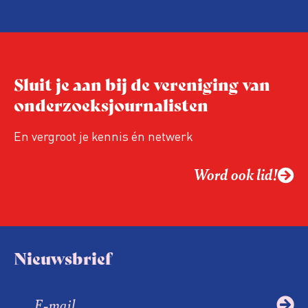
hand van drie punten:
Niet de maker, maar de ontvanger
verandert op dit moment
Hoe blijft Onderzoeksjournalistiek
Sluit je aan bij de vereniging van
relevant in tijden van nieuwe verzuiling?
onderzoeksjournalisten
Hoe moet de journalistiek omgaan met
een steeds onverschilligere macht?
En vergroot je kennis én netwerk
Word ook lid!
Nieuwsbrief