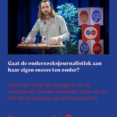
juridische dreiging of een juridische
procedure rond het eigen werk. Dat kost
journalisten tijd, ook ervaren zij stress en
soms worden publicaties aangepast of
gaat de hele publicatie zelfs niet door.
Gaat de onderzoeksjournalistiek aan
haar eigen succes ten onder?
Hieronder volgt de weergave van de
keynote van Groene-redacteur Coen van de
Ven die hij uitsprak op het Feest van de
Onderzoeksjournalistiek op 19 juni 2026.
Coen uit zijn zorgen over de relatie tussen