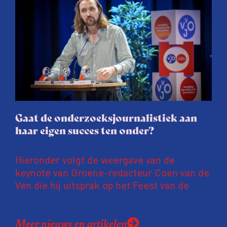
juridische dreiging of een juridische
procedure rond het eigen werk. Dat kost
journalisten tijd, ook ervaren zij stress en
soms worden publicaties aangepast of
gaat de hele publicatie zelfs niet door.
Gaat de onderzoeksjournalistiek aan
haar eigen succes ten onder?
Hieronder volgt de weergave van de
keynote van Groene-redacteur Coen van de
Ven die hij uitsprak op het Feest van de
Onderzoeksjournalistiek op 19 juni 2026.
Coen uit zijn zorgen over de relatie tussen
Meer nieuws en artikelen