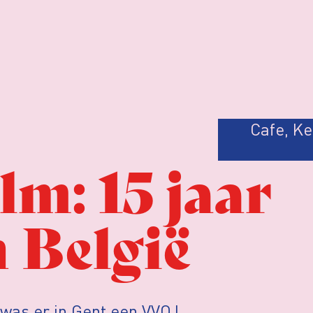
Cafe
,
Ke
lm: 15 jaar
 België
was er in Gent een VVOJ