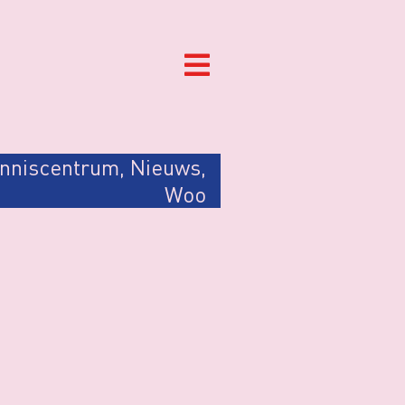
nniscentrum
,
Nieuws
,
Woo