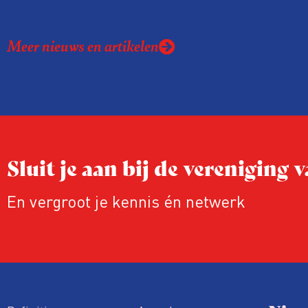
kreeg de afgelopen twee jaar te make
juridische dreiging of een juridische p
Meer nieuws en artikelen
rond het eigen werk. Dat kost journalis
ook ervaren zij stress en soms worden
publicaties aangepast of gaat de hele p
zelfs niet door.
Sluit je aan bij de vereniging
En vergroot je kennis én netwerk