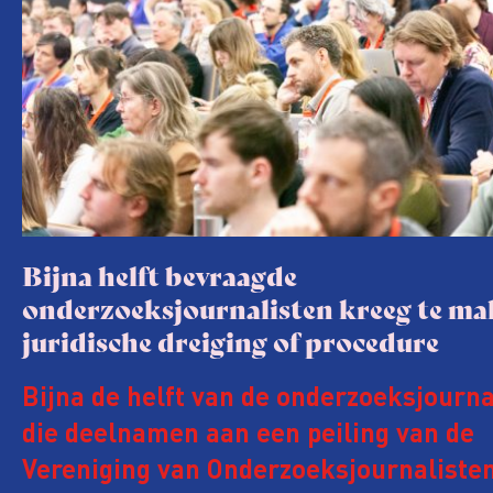
Bijna helft bevraagde
onderzoeksjournalisten kreeg te m
juridische dreiging of procedure
Bijna de helft van de onderzoeksjourna
die deelnamen aan een peiling van de
Vereniging van Onderzoeksjournalisten