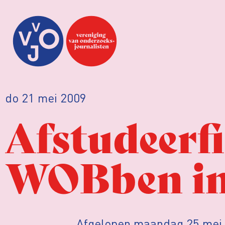
do 21 mei 2009
Afstudeerfi
WOBben in
Afgelopen maandag 25 mei 