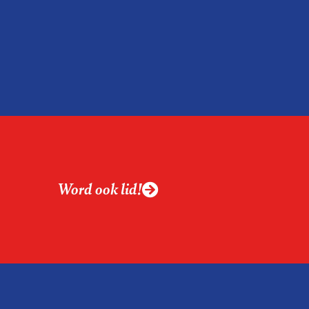
relatie tussen de
ek aan de hand van
ntvanger verandert op
alistiek relevant in
ing?
ek omgaan met een
Word ook lid!
macht?