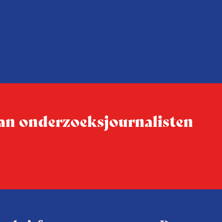
n met
Coen uit zijn zorgen over de 
macht, de pers en het publi
rocedure
drie punten:
ten tijd,
Niet de maker, maar de o
ublicatie
dit moment
Hoe blijft Onderzoeksjourn
tijden van nieuwe verzuil
 van onderzoeksjournalisten
Hoe moet de journalisti
steeds onverschilligere 