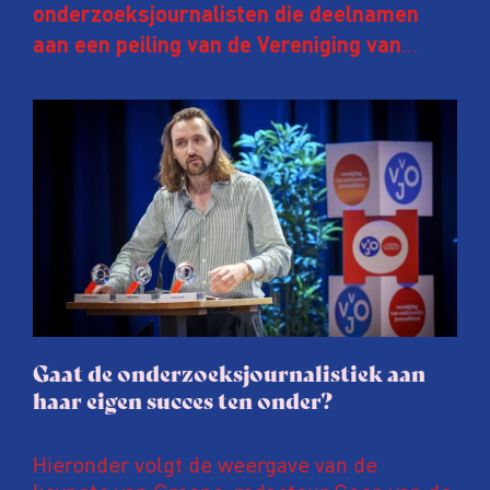
onderzoeksjournalisten die deelnamen
aan een peiling van de Vereniging van
Onderzoeksjournalisten (VVOJ) kreeg de
afgelopen twee jaar te maken met
juridische dreiging of een juridische
procedure rond het eigen werk. Dat kost
journalisten tijd, ook ervaren zij stress en
soms worden publicaties aangepast of
gaat de hele publicatie zelfs niet door.
Gaat de onderzoeksjournalistiek aan
haar eigen succes ten onder?
Hieronder volgt de weergave van de