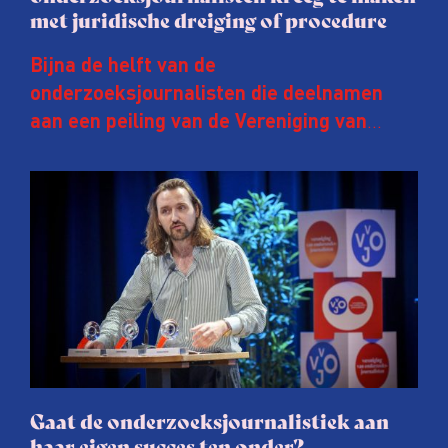
met juridische dreiging of procedure
Bijna de helft van de
onderzoeksjournalisten die deelnamen
aan een peiling van de Vereniging van
Onderzoeksjournalisten (VVOJ) kreeg de
afgelopen twee jaar te maken met
juridische dreiging of een juridische
procedure rond het eigen werk. Dat kost
journalisten tijd, ook ervaren zij stress en
soms worden publicaties aangepast of
gaat de hele publicatie zelfs niet door.
Gaat de onderzoeksjournalistiek aan
haar eigen succes ten onder?